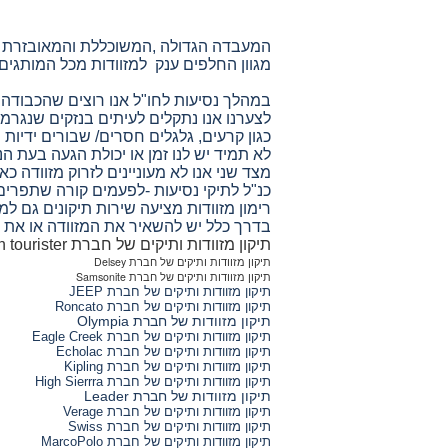
המעבדה הגדולה ,המשוכללת והמאובזרת באר
מגוון החלפים ענק למזוודות מכל המותגים ומ
במהלך נסיעות לחו"ל אנו רוצים שהכבודה ת
לצערנו אנו נתקלים לעיתים בנזקים שנגרמו 
כגון קרעים, גלגלים חסרים/ שבורים ידיות ו
לא תמיד יש לנו זמן או יכולת הגעה בעת 
מצד שני אנו לא מעוניינים לזרוק מזוודה כא
כנ"ל לתיקי נסיעות -לפעמים קורה שתפרים
רימון מזוודות מציעה שירות תיקונים גם ל
בדרך כלל יש להשאיר את המזוודה או את ה
תיקון מזוודות ותיקים של חברת American tourister
תיקון מזוודות ותיקים של חברת Delsey
תיקון מזוודות ותיקים של חברת Samsonite
תיקון מזוודות ותיקים של חברת JEEP
תיקון מזוודות ותיקים של חברת Roncato
תיקון מזוודות של חברת Olympia
תיקון מזוודות ותיקים של חברת Eagle Creek
תיקון מזוודות ותיקים של חברת Echolac
תיקון מזוודות ותיקים של חברת Kipling
תיקון מזוודות ותיקים של חברת High Sierrra
תיקון מזוודות של חברת Leader
תיקון מזוודות ותיקים של חברת Verage
תיקון מזוודות ותיקים של חברת Swiss
תיקון מזוודות ותיקים של חברת MarcoPolo